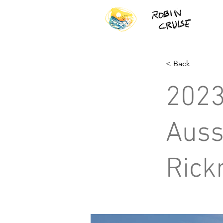
< Back
2023
Auss
Rick