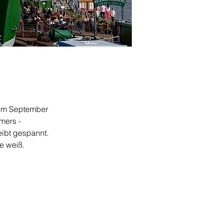
 im September 
mers - 
ibt gespannt. 
 weiß.  